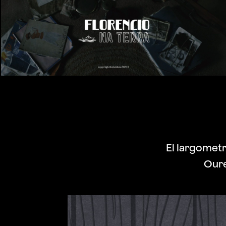
El largometra
Oure