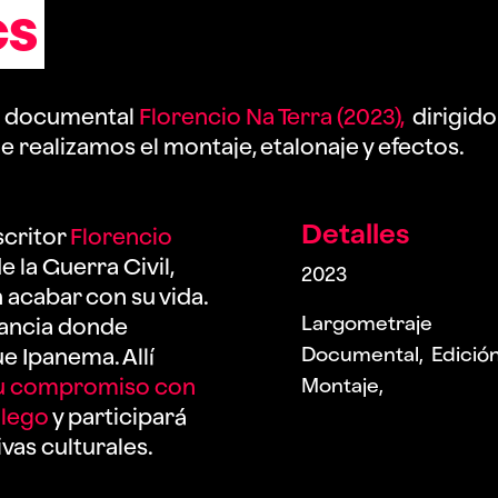
CS
e documental
Florencio Na Terra (2023),
dirigid
 realizamos el montaje, etalonaje y efectos.
Detalles
scritor
Florencio
 la Guerra Civil,
2023
 acabar con su vida.
Largometraje
Francia donde
Documental, Edición
e Ipanema. Allí
u compromiso con
Montaje,
llego
y participará
ivas culturales.