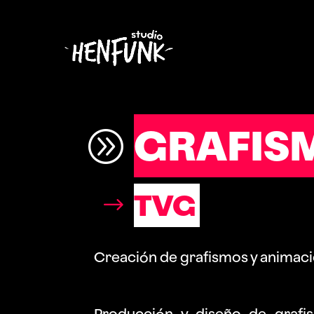
GRAFIS
TVG
Creación de grafismos y animac
Producción y diseño de grafi