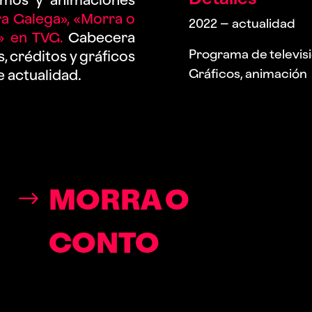
a Galega», «Morra o
2022 – actualidad
» en TVG.
Cabecera
Programa de televis
s, créditos y gráficos
Gráficos, animación
e actualidad.
MORRA O
CONTO