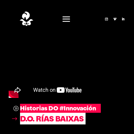
Historias DO #Innovación
D.O. RÍAS BAIXAS